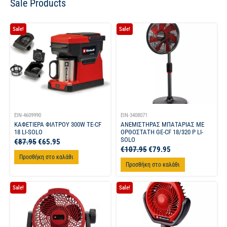
Sale Products
Sale!
Sale!
EIN-4609990
EIN-3408071
ΚΑΦΕΤΙΕΡΑ ΦΙΛΤΡΟΥ 300W TE-CF
ΑΝΕΜΙΣΤΗΡΑΣ ΜΠΑΤΑΡΙΑΣ ΜΕ
18 LI-SOLO
ΟΡΘΟΣΤΑΤΗ GE-CF 18/320 P LI-
SOLO
€
87.95
€
65.95
€
107.95
€
79.95
Προσθήκη στο καλάθι
Προσθήκη στο καλάθι
Sale!
Sale!