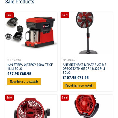
Sale Products
Sale!
Sale!
EIN-4609990
EIN-3408071
ΚΑΦΕΤΙΕΡΑ ΦΙΛΤΡΟΥ 300W TE-CF
ΑΝΕΜΙΣΤΗΡΑΣ ΜΠΑΤΑΡΙΑΣ ΜΕ
18 LI-SOLO
ΟΡΘΟΣΤΑΤΗ GE-CF 18/320 P LI-
SOLO
€
87.95
€
65.95
€
107.95
€
79.95
Προσθήκη στο καλάθι
Προσθήκη στο καλάθι
Sale!
Sale!