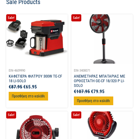
Sale Products
Sale!
Sale!
EIN-4609990
EIN-3408071
ΚΑΦΕΤΙΕΡΑ ΦΙΛΤΡΟΥ 300W TE-CF
ΑΝΕΜΙΣΤΗΡΑΣ ΜΠΑΤΑΡΙΑΣ ΜΕ
18 LI-SOLO
ΟΡΘΟΣΤΑΤΗ GE-CF 18/320 P LI-
SOLO
€
87.95
€
65.95
€
107.95
€
79.95
Προσθήκη στο καλάθι
Προσθήκη στο καλάθι
Sale!
Sale!