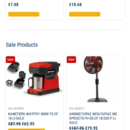
€
7.08
€
18.68
Προσθήκη στο καλάθι
Προσθήκη στο καλάθι
Sale Products
Sale!
Sale!
EIN-4609990
EIN-3408071
ΚΑΦΕΤΙΕΡΑ ΦΙΛΤΡΟΥ 300W TE-CF
ΑΝΕΜΙΣΤΗΡΑΣ ΜΠΑΤΑΡΙΑΣ ΜΕ
18 LI-SOLO
ΟΡΘΟΣΤΑΤΗ GE-CF 18/320 P LI-
SOLO
€
87.95
€
65.95
€
107.95
€
79.95