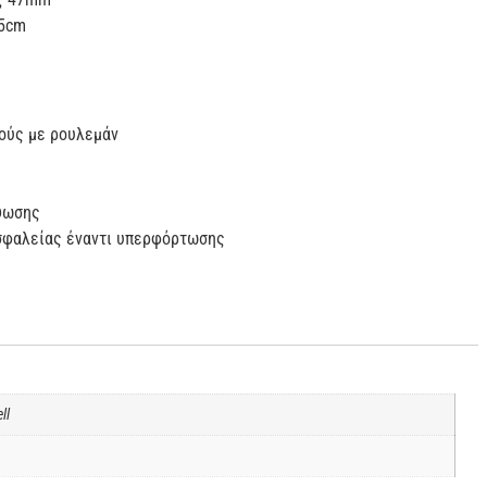
.5cm
ούς με ρουλεμάν
ψωσης
σφαλείας έναντι υπερφόρτωσης
ll