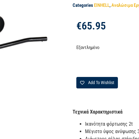
Categories
EINHELL
,
Αναλώσιμα Ερ
€
65.95
Εξαντλημένο
Add To Wishlist
Τεχνικά Χαρακτηριστικά
Ικανότητα φόρτωσης 2t
Μέγιστο ύψος ανύψωσης 
Διάμετρος σέλας στήριξ