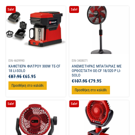
Sale!
Sale!
EIN-4609990
EIN-3408071
ΚΑΦΕΤΙΕΡΑ ΦΙΛΤΡΟΥ 300W TE-CF
ΑΝΕΜΙΣΤΗΡΑΣ ΜΠΑΤΑΡΙΑΣ ΜΕ
18 LI-SOLO
ΟΡΘΟΣΤΑΤΗ GE-CF 18/320 P LI-
SOLO
€
87.95
€
65.95
€
107.95
€
79.95
Προσθήκη στο καλάθι
Προσθήκη στο καλάθι
Sale!
Sale!