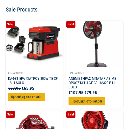
Sale Products
Sale!
Sale!
EIN-4609990
EIN-3408071
ΚΑΦΕΤΙΕΡΑ ΦΙΛΤΡΟΥ 300W TE-CF
ΑΝΕΜΙΣΤΗΡΑΣ ΜΠΑΤΑΡΙΑΣ ΜΕ
18 LI-SOLO
ΟΡΘΟΣΤΑΤΗ GE-CF 18/320 P LI-
SOLO
€
87.95
€
65.95
€
107.95
€
79.95
Προσθήκη στο καλάθι
Προσθήκη στο καλάθι
Sale!
Sale!