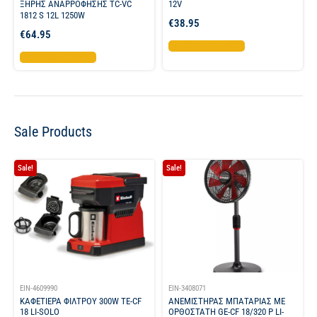
ΞΗΡΗΣ ΑΝΑΡΡΟΦΗΣΗΣ TC-VC
12V
1812 S 12L 1250W
€
38.95
€
64.95
Προσθήκη στο καλάθι
Προσθήκη στο καλάθι
Sale Products
Sale!
Sale!
EIN-4609990
EIN-3408071
ΚΑΦΕΤΙΕΡΑ ΦΙΛΤΡΟΥ 300W TE-CF
ΑΝΕΜΙΣΤΗΡΑΣ ΜΠΑΤΑΡΙΑΣ ΜΕ
18 LI-SOLO
ΟΡΘΟΣΤΑΤΗ GE-CF 18/320 P LI-