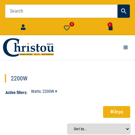
0
0
2200W
×
Watts
:
2200W
Active filters:
Φίλτρα