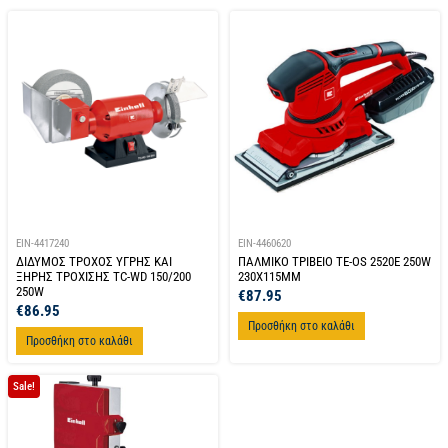
EIN-4417240
EIN-4460620
ΔΙΔΥΜΟΣ ΤΡΟΧΟΣ ΥΓΡΗΣ ΚΑΙ
ΠΑΛΜΙΚΟ ΤΡΙΒΕΙΟ TE-OS 2520E 250W
ΞΗΡΗΣ ΤΡΟΧΙΣΗΣ TC-WD 150/200
230X115MM
250W
€
87.95
€
86.95
Προσθήκη στο καλάθι
Προσθήκη στο καλάθι
Sale!