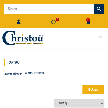
0
0
250W
×
Watts
:
250W
Active filters:
Φίλτρα