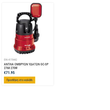
EIN-4170442
ΑΝΤΛΙΑ ΟΜΒΡΥΩΝ ΥΔΑΤΩΝ GC-SP
2768 270W
€
71.95
Προσθήκη στο καλάθι