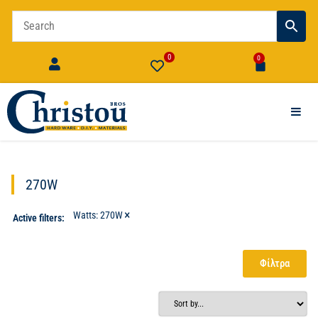
0
0
270W
×
Watts
:
270W
Active filters:
Φίλτρα