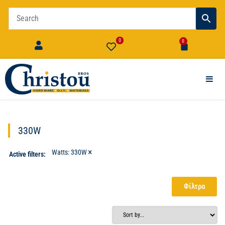
0
0
330W
×
Watts
:
330W
Active filters:
Φίλτρα