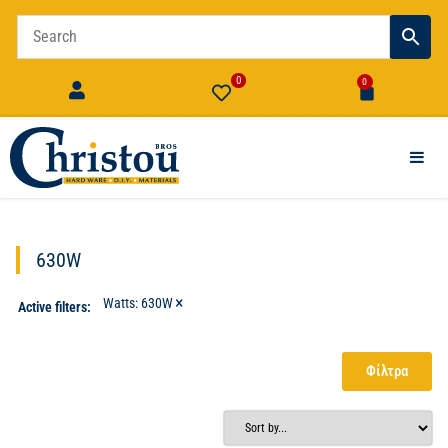
0
0
630W
×
Watts
:
630W
Active filters:
Φίλτρα