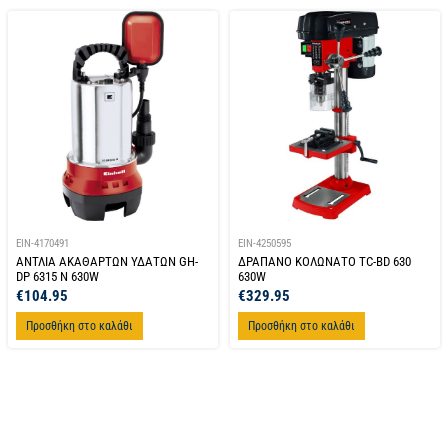
EIN-4170491
EIN-4250595
ΑΝΤΛΙΑ ΑΚΑΘΑΡΤΩΝ ΥΔΑΤΩΝ GH-
ΔΡΑΠΑΝΟ ΚΟΛΩΝΑΤΟ TC-BD 630
DP 6315 N 630W
630W
€
104.95
€
329.95
Προσθήκη στο καλάθι
Προσθήκη στο καλάθι