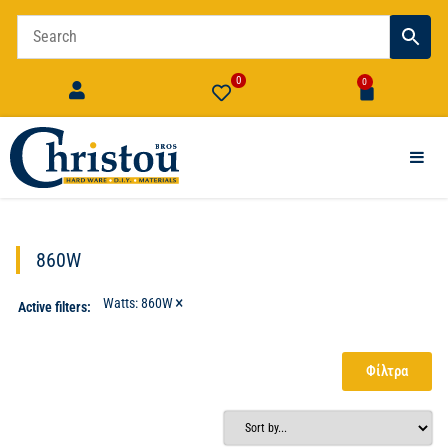
0
0
860W
×
Watts
:
860W
Active filters:
Φίλτρα