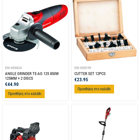
EIN-4430624
EIN-4350199
ANGLE GRINDER TE-AG 125 850W
CUTTER SET 12PCS
125MM + 2 DISCS
€
23.95
€
44.90
Προσθήκη στο καλάθι
Προσθήκη στο καλάθι