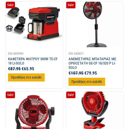
Sale!
Sale!
EIN-4609990
EIN-3408071
ΚΑΦΕΤΙΕΡΑ ΦΙΛΤΡΟΥ 300W TE-CF
ΑΝΕΜΙΣΤΗΡΑΣ ΜΠΑΤΑΡΙΑΣ ΜΕ
18 LI-SOLO
ΟΡΘΟΣΤΑΤΗ GE-CF 18/320 P LI-
SOLO
€
87.95
€
65.95
€
107.95
€
79.95
Προσθήκη στο καλάθι
Προσθήκη στο καλάθι
Sale!
Sale!