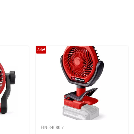
Sale!
EIN-3408061