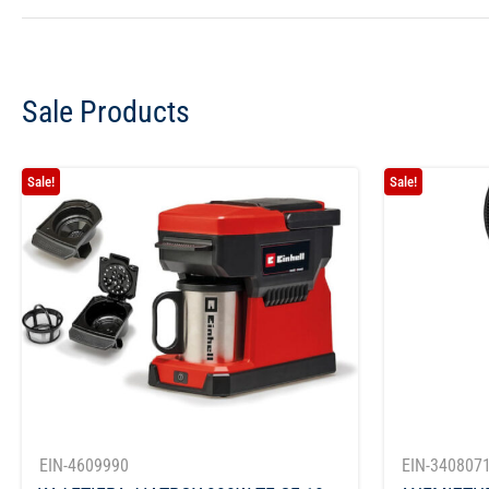
Sale Products
Sale!
Sale!
EIN-4609990
EIN-340807