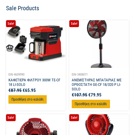
Sale Products
Sale!
Sale!
EIN-4609990
EIN-3408071
ΚΑΦΕΤΙΕΡΑ ΦΙΛΤΡΟΥ 300W TE-CF
ΑΝΕΜΙΣΤΗΡΑΣ ΜΠΑΤΑΡΙΑΣ ΜΕ
18 LI-SOLO
ΟΡΘΟΣΤΑΤΗ GE-CF 18/320 P LI-
SOLO
€
87.95
€
65.95
€
107.95
€
79.95
Προσθήκη στο καλάθι
Προσθήκη στο καλάθι
Sale!
Sale!