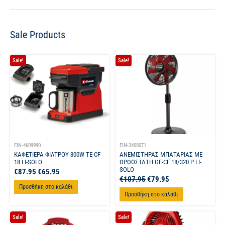
Sale Products
Sale!
Sale!
EIN-4609990
EIN-3408071
ΚΑΦΕΤΙΕΡΑ ΦΙΛΤΡΟΥ 300W TE-CF
ΑΝΕΜΙΣΤΗΡΑΣ ΜΠΑΤΑΡΙΑΣ ΜΕ
18 LI-SOLO
ΟΡΘΟΣΤΑΤΗ GE-CF 18/320 P LI-
SOLO
€
87.95
€
65.95
€
107.95
€
79.95
Προσθήκη στο καλάθι
Προσθήκη στο καλάθι
Sale!
Sale!