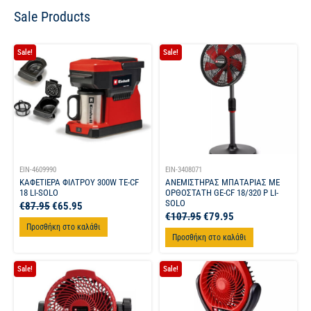
Sale Products
Sale!
Sale!
EIN-4609990
EIN-3408071
ΚΑΦΕΤΙΕΡΑ ΦΙΛΤΡΟΥ 300W TE-CF
ΑΝΕΜΙΣΤΗΡΑΣ ΜΠΑΤΑΡΙΑΣ ΜΕ
18 LI-SOLO
ΟΡΘΟΣΤΑΤΗ GE-CF 18/320 P LI-
SOLO
€
87.95
€
65.95
€
107.95
€
79.95
Προσθήκη στο καλάθι
Προσθήκη στο καλάθι
Sale!
Sale!