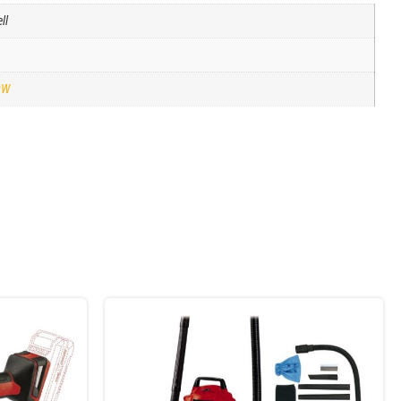
ll
0W