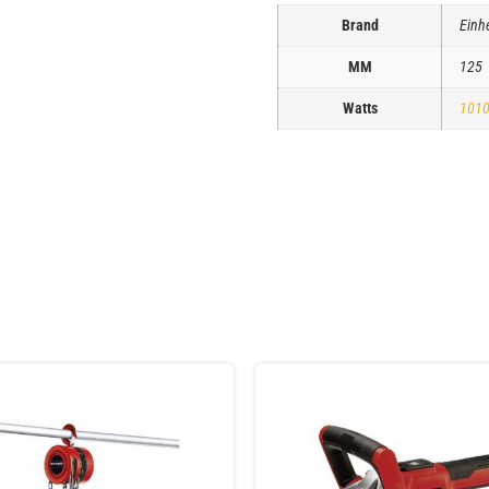
Brand
Einhe
ΜΜ
125
Watts
101