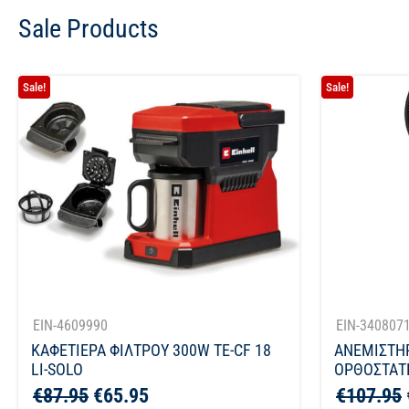
Sale Products
Sale!
Sale!
EIN-4609990
EIN-340807
ΚΑΦΕΤΙΕΡΑ ΦΙΛΤΡΟΥ 300W TE-CF 18
ΑΝΕΜΙΣΤΗ
LI-SOLO
ΟΡΘΟΣΤΑΤΗ
€
87.95
€
65.95
€
107.95