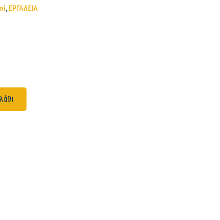
οί
,
ΕΡΓΑΛΕΙΑ
λάθι