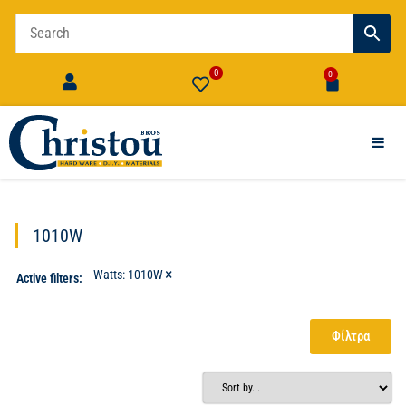
0
0
1010W
×
Watts
:
1010W
Active filters:
Φίλτρα