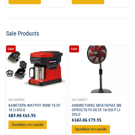
Προσθήκη στο καλάθι
Προσθήκη στο καλάθι
Sale Products
Sale!
Sale!
EIN-4609990
EIN-3408071
ΚΑΦΕΤΙΕΡΑ ΦΙΛΤΡΟΥ 300W TE-CF
ΑΝΕΜΙΣΤΗΡΑΣ ΜΠΑΤΑΡΙΑΣ ΜΕ
18 LI-SOLO
ΟΡΘΟΣΤΑΤΗ GE-CF 18/320 P LI-
SOLO
€
87.95
€
65.95
€
107.95
€
79.95
Προσθήκη στο καλάθι
Προσθήκη στο καλάθι