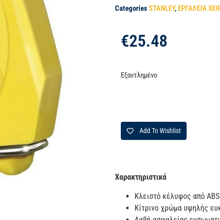
Categories
STANLEY
,
ΕΡΓΑΛΕΙΑ ΧΕΙ
€
25.48
Εξαντλημένο
Add To Wishlist
Χαρακτηριστικά
Κλειστό κέλυφος από ABS 
Κίτρινο χρώμα υψηλής ευ
Λαβή ασφαλείας ενσωματ