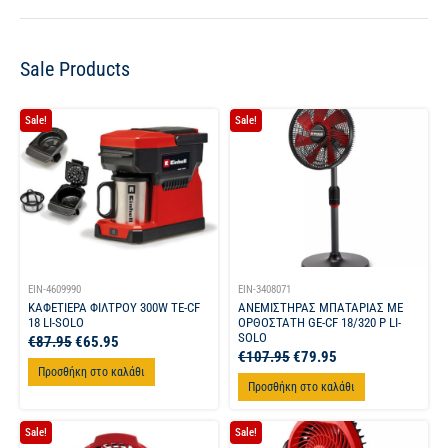
Sale Products
Sale!
Sale!
EIN-4609990
EIN-3408071
ΚΑΦΕΤΙΕΡΑ ΦΙΛΤΡΟΥ 300W TE-CF
ΑΝΕΜΙΣΤΗΡΑΣ ΜΠΑΤΑΡΙΑΣ ΜΕ
18 LI-SOLO
ΟΡΘΟΣΤΑΤΗ GE-CF 18/320 P LI-
SOLO
€
87.95
€
65.95
€
107.95
€
79.95
Προσθήκη στο καλάθι
Προσθήκη στο καλάθι
Sale!
Sale!