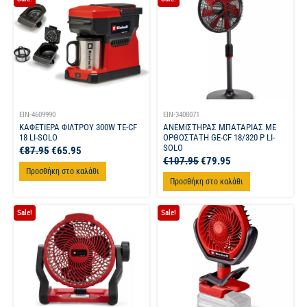
EIN-4609990
EIN-3408071
ΚΑΦΕΤΙΕΡΑ ΦΙΛΤΡΟΥ 300W TE-CF
ΑΝΕΜΙΣΤΗΡΑΣ ΜΠΑΤΑΡΙΑΣ ΜΕ
18 LI-SOLO
ΟΡΘΟΣΤΑΤΗ GE-CF 18/320 P LI-
SOLO
€
87.95
€
65.95
€
107.95
€
79.95
Προσθήκη στο καλάθι
Προσθήκη στο καλάθι
Sale!
Sale!