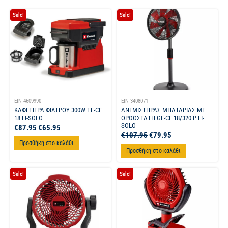
Sale!
Sale!
EIN-4609990
EIN-3408071
ΚΑΦΕΤΙΕΡΑ ΦΙΛΤΡΟΥ 300W TE-CF
ΑΝΕΜΙΣΤΗΡΑΣ ΜΠΑΤΑΡΙΑΣ ΜΕ
18 LI-SOLO
ΟΡΘΟΣΤΑΤΗ GE-CF 18/320 P LI-
SOLO
€
87.95
€
65.95
€
107.95
€
79.95
Προσθήκη στο καλάθι
Προσθήκη στο καλάθι
Sale!
Sale!