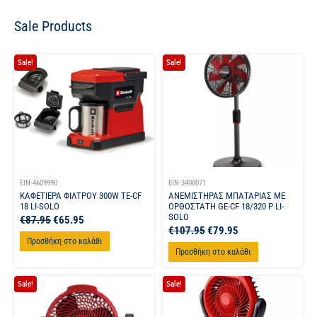
Sale Products
Sale!
Sale!
EIN-4609990
EIN-3408071
ΚΑΦΕΤΙΕΡΑ ΦΙΛΤΡΟΥ 300W TE-CF
ΑΝΕΜΙΣΤΗΡΑΣ ΜΠΑΤΑΡΙΑΣ ΜΕ
18 LI-SOLO
ΟΡΘΟΣΤΑΤΗ GE-CF 18/320 P LI-
SOLO
€
87.95
€
65.95
€
107.95
€
79.95
Προσθήκη στο καλάθι
Προσθήκη στο καλάθι
Sale!
Sale!