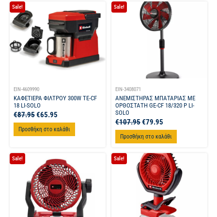
Sale!
Sale!
EIN-4609990
EIN-3408071
ΚΑΦΕΤΙΕΡΑ ΦΙΛΤΡΟΥ 300W TE-CF
ΑΝΕΜΙΣΤΗΡΑΣ ΜΠΑΤΑΡΙΑΣ ΜΕ
18 LI-SOLO
ΟΡΘΟΣΤΑΤΗ GE-CF 18/320 P LI-
SOLO
€
87.95
€
65.95
€
107.95
€
79.95
Προσθήκη στο καλάθι
Προσθήκη στο καλάθι
Sale!
Sale!