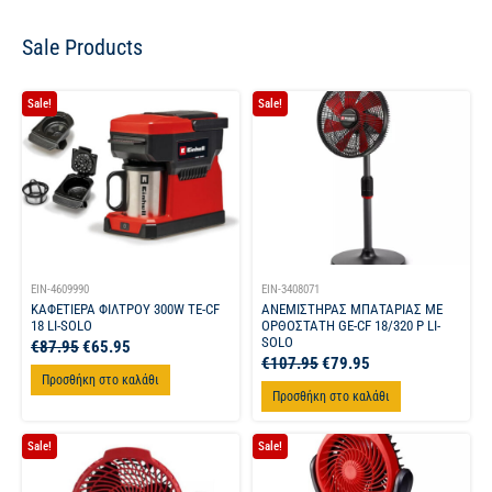
Sale Products
Sale!
Sale!
EIN-4609990
EIN-3408071
ΚΑΦΕΤΙΕΡΑ ΦΙΛΤΡΟΥ 300W TE-CF
ΑΝΕΜΙΣΤΗΡΑΣ ΜΠΑΤΑΡΙΑΣ ΜΕ
18 LI-SOLO
ΟΡΘΟΣΤΑΤΗ GE-CF 18/320 P LI-
SOLO
€
87.95
€
65.95
€
107.95
€
79.95
Προσθήκη στο καλάθι
Προσθήκη στο καλάθι
Sale!
Sale!