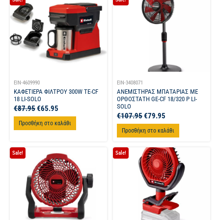
EIN-4609990
EIN-3408071
ΚΑΦΕΤΙΕΡΑ ΦΙΛΤΡΟΥ 300W TE-CF
ΑΝΕΜΙΣΤΗΡΑΣ ΜΠΑΤΑΡΙΑΣ ΜΕ
18 LI-SOLO
ΟΡΘΟΣΤΑΤΗ GE-CF 18/320 P LI-
SOLO
€
87.95
€
65.95
€
107.95
€
79.95
Προσθήκη στο καλάθι
Προσθήκη στο καλάθι
Sale!
Sale!