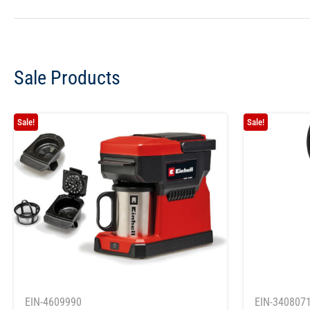
Sale Products
Sale!
Sale!
EIN-4609990
EIN-340807