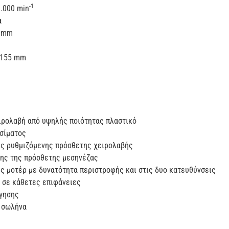
-1
.000 min
α
6 mm
x 155 mm
ιρολαβή από υψηλής ποιότητας πλαστικό
ισίματος
ης ρυθμιζόμενης πρόσθετης χειρολαβής
ης της πρόσθετης μεσηνέζας
ς μοτέρ με δυνατότητα περιστροφής και στις δυο κατευθύνσεις
ο σε κάθετες επιφάνειες
γησης
 σωλήνα