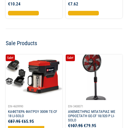
€
10.24
€
7.62
Προσθήκη στο καλάθι
Προσθήκη στο καλάθι
Sale Products
Sale!
Sale!
EIN-4609990
EIN-3408071
ΚΑΦΕΤΙΕΡΑ ΦΙΛΤΡΟΥ 300W TE-CF
ΑΝΕΜΙΣΤΗΡΑΣ ΜΠΑΤΑΡΙΑΣ ΜΕ
18 LI-SOLO
ΟΡΘΟΣΤΑΤΗ GE-CF 18/320 P LI-
SOLO
€
87.95
€
65.95
€
107.95
€
79.95