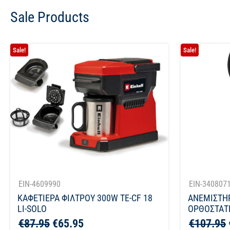
Sale Products
Sale!
Sale!
EIN-4609990
EIN-340807
ΚΑΦΕΤΙΕΡΑ ΦΙΛΤΡΟΥ 300W TE-CF 18
ΑΝΕΜΙΣΤΗ
LI-SOLO
ΟΡΘΟΣΤΑΤΗ
€
87.95
€
65.95
€
107.95