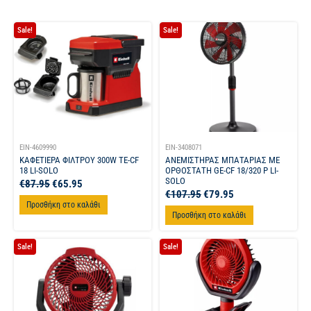
Sale!
Sale!
EIN-4609990
EIN-3408071
ΚΑΦΕΤΙΕΡΑ ΦΙΛΤΡΟΥ 300W TE-CF
ΑΝΕΜΙΣΤΗΡΑΣ ΜΠΑΤΑΡΙΑΣ ΜΕ
18 LI-SOLO
ΟΡΘΟΣΤΑΤΗ GE-CF 18/320 P LI-
SOLO
€
87.95
€
65.95
€
107.95
€
79.95
Προσθήκη στο καλάθι
Προσθήκη στο καλάθι
Sale!
Sale!