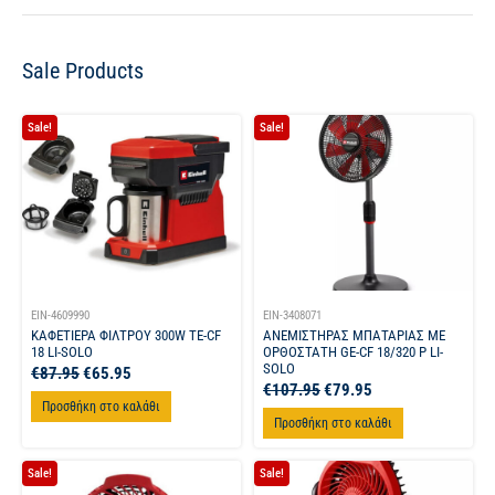
Sale Products
Sale!
Sale!
EIN-4609990
EIN-3408071
ΚΑΦΕΤΙΕΡΑ ΦΙΛΤΡΟΥ 300W TE-CF
ΑΝΕΜΙΣΤΗΡΑΣ ΜΠΑΤΑΡΙΑΣ ΜΕ
18 LI-SOLO
ΟΡΘΟΣΤΑΤΗ GE-CF 18/320 P LI-
SOLO
€
87.95
€
65.95
€
107.95
€
79.95
Προσθήκη στο καλάθι
Προσθήκη στο καλάθι
Sale!
Sale!