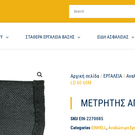
ΟΥ
ΣΤΑΘΕΡΑ ΕΡΓΑΛΕΙΑ ΒΑΣΗΣ
ΕΙΔΗ ΑΣΦΑΛΕΙΑΣ
Αρχική σελίδα
/
ΕΡΓΑΛΕΙΑ
/
Ανα
LD 60 60M
ΜΕΤΡΗΤΗΣ ΑΠ
SKU
EIN-2270085
Categories
EINHELL
,
Αναλώσιμα Ερ