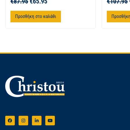
€
87.95
€
65.95
€
107.95
Προσθήκη στο καλάθι
Προσθήκη