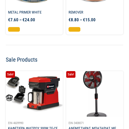
METAL PRIMER WHITE
REMOVER
€
7.60
–
€
24.00
€
8.80
–
€
15.00
Επιλογή
Επιλογή
Sale Products
Sale!
Sale!
EIN-4609990
EIN-3408071
ΚΑΦΕΤΙΕΡΑ ΦΙΛΤΡΟΥ 300W TE-CF
ΑΝΕΜΙΣΤΗΡΑΣ ΜΠΑΤΑΡΙΑΣ ΜΕ