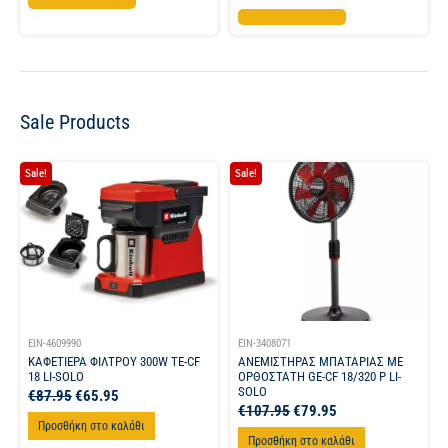
Προσθήκη στο καλάθι
Προσθήκη στο καλάθι
Sale Products
Sale!
Sale!
EIN-4609990
EIN-3408071
ΚΑΦΕΤΙΕΡΑ ΦΙΛΤΡΟΥ 300W TE-CF
ΑΝΕΜΙΣΤΗΡΑΣ ΜΠΑΤΑΡΙΑΣ ΜΕ
18 LI-SOLO
ΟΡΘΟΣΤΑΤΗ GE-CF 18/320 P LI-
SOLO
€
87.95
€
65.95
€
107.95
€
79.95
Προσθήκη στο καλάθι
Προσθήκη στο καλάθι