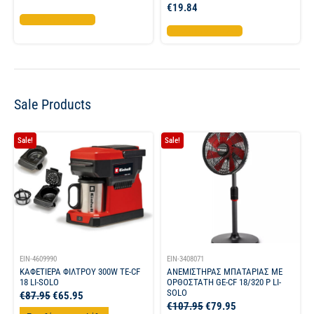
€
19.84
Προσθήκη στο καλάθι
Προσθήκη στο καλάθι
Sale Products
Sale!
Sale!
EIN-4609990
EIN-3408071
ΚΑΦΕΤΙΕΡΑ ΦΙΛΤΡΟΥ 300W TE-CF
ΑΝΕΜΙΣΤΗΡΑΣ ΜΠΑΤΑΡΙΑΣ ΜΕ
18 LI-SOLO
ΟΡΘΟΣΤΑΤΗ GE-CF 18/320 P LI-
SOLO
€
87.95
€
65.95
€
107.95
€
79.95