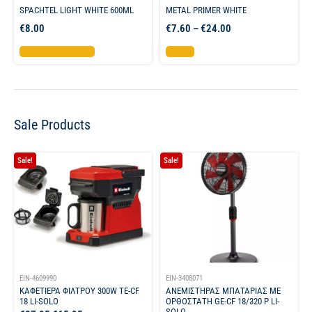
SPACHTEL LIGHT WHITE 600ML
METAL PRIMER WHITE
€
8.00
€
7.60
–
€
24.00
Προσθήκη στο καλάθι
Επιλογή
Sale Products
Sale!
Sale!
EIN-4609990
EIN-3408071
ΚΑΦΕΤΙΕΡΑ ΦΙΛΤΡΟΥ 300W TE-CF
ΑΝΕΜΙΣΤΗΡΑΣ ΜΠΑΤΑΡΙΑΣ ΜΕ
18 LI-SOLO
ΟΡΘΟΣΤΑΤΗ GE-CF 18/320 P LI-
SOLO