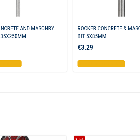
ONCRETE AND MASONRY
ROCKER CONCRETE & MAS
X135X250MM
BIT 5X85MM
€
3.29
το καλάθι
Προσθήκη στο καλάθι
Sale!