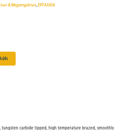
είων & Μηχανημάτων
,
ΕΡΓΑΛΕΙΑ
λάθι
68, tungsten carbide tipped, high temperature brazed, smoothly