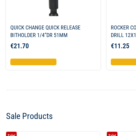
QUICK CHANGE QUICK RELEASE
ROCKER C
BITHOLDER 1/4”DR 51ΜΜ
DRILL 12
€
21.70
€
11.25
Προσθήκη στο καλάθι
Προσθήκη σ
Sale Products
Sale!
Sale!