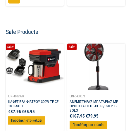
Επιλογή
Sale Products
Sale!
Sale!
EIN-4609990
EIN-3408071
ΚΑΦΕΤΙΕΡΑ ΦΙΛΤΡΟΥ 300W TE-CF
ΑΝΕΜΙΣΤΗΡΑΣ ΜΠΑΤΑΡΙΑΣ ΜΕ
18 LI-SOLO
ΟΡΘΟΣΤΑΤΗ GE-CF 18/320 P LI-
SOLO
€
87.95
€
65.95
€
107.95
€
79.95
Προσθήκη στο καλάθι
Προσθήκη στο καλάθι