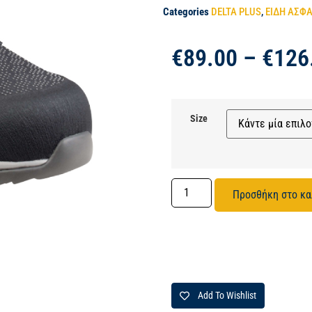
Categories
DELTA PLUS
,
ΕΙΔΗ ΑΣΦ
€
89.00
–
€
126
Size
Προσθήκη στο κα
Add To Wishlist