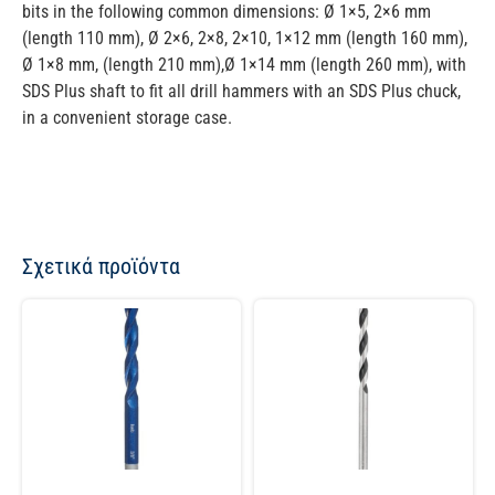
bits in the following common dimensions: Ø 1×5, 2×6 mm
(length 110 mm), Ø 2×6, 2×8, 2×10, 1×12 mm (length 160 mm),
Ø 1×8 mm, (length 210 mm),Ø 1×14 mm (length 260 mm), with
SDS Plus shaft to fit all drill hammers with an SDS Plus chuck,
in a convenient storage case.
Σχετικά προϊόντα