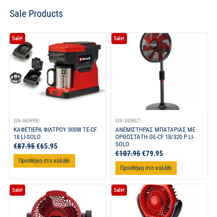
Sale Products
Sale!
Sale!
EIN-4609990
EIN-3408071
ΚΑΦΕΤΙΕΡΑ ΦΙΛΤΡΟΥ 300W TE-CF
ΑΝΕΜΙΣΤΗΡΑΣ ΜΠΑΤΑΡΙΑΣ ΜΕ
18 LI-SOLO
ΟΡΘΟΣΤΑΤΗ GE-CF 18/320 P LI-
SOLO
€
87.95
€
65.95
€
107.95
€
79.95
Προσθήκη στο καλάθι
Προσθήκη στο καλάθι
Sale!
Sale!