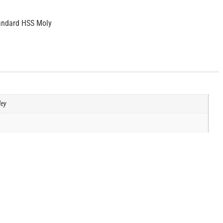
andard HSS Moly
ley