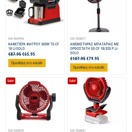
EIN-4609990
EIN-3408071
ΚΑΦΕΤΙΕΡΑ ΦΙΛΤΡΟΥ 300W TE-CF
ΑΝΕΜΙΣΤΗΡΑΣ ΜΠΑΤΑΡΙΑΣ ΜΕ
18 LI-SOLO
ΟΡΘΟΣΤΑΤΗ GE-CF 18/320 P LI-
SOLO
€
87.95
€
65.95
€
107.95
€
79.95
Προσθήκη στο καλάθι
Προσθήκη στο καλάθι
Sale!
Sale!
EIN-3408035
EIN-3408061