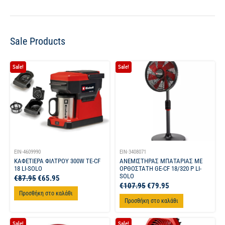
Sale Products
Sale!
Sale!
EIN-4609990
EIN-3408071
ΚΑΦΕΤΙΕΡΑ ΦΙΛΤΡΟΥ 300W TE-CF
ΑΝΕΜΙΣΤΗΡΑΣ ΜΠΑΤΑΡΙΑΣ ΜΕ
18 LI-SOLO
ΟΡΘΟΣΤΑΤΗ GE-CF 18/320 P LI-
SOLO
€
87.95
€
65.95
€
107.95
€
79.95
Προσθήκη στο καλάθι
Προσθήκη στο καλάθι
Sale!
Sale!