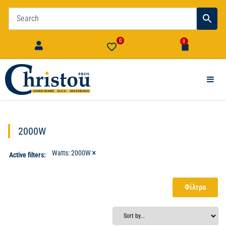
0
0
2000W
×
Watts
:
2000W
Active filters:
Φίλτρα