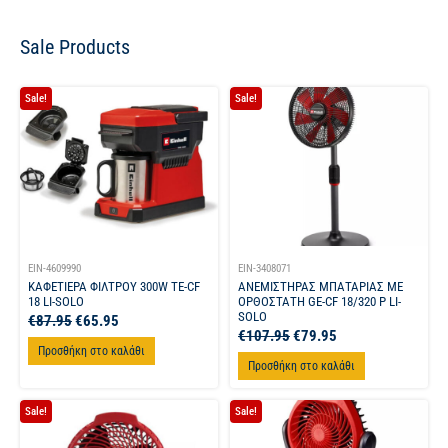
Sale Products
Sale!
Sale!
EIN-4609990
EIN-3408071
ΚΑΦΕΤΙΕΡΑ ΦΙΛΤΡΟΥ 300W TE-CF
ΑΝΕΜΙΣΤΗΡΑΣ ΜΠΑΤΑΡΙΑΣ ΜΕ
18 LI-SOLO
ΟΡΘΟΣΤΑΤΗ GE-CF 18/320 P LI-
SOLO
€
87.95
€
65.95
€
107.95
€
79.95
Προσθήκη στο καλάθι
Προσθήκη στο καλάθι
Sale!
Sale!